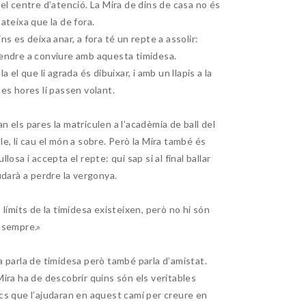
 el centre d’atenció. La Mira de dins de casa no és
mateixa que la de fora.
ins es deixa anar, a fora té un repte a assolir:
endre a conviure amb aquesta timidesa.
la el que li agrada és dibuixar, i amb un llapis a la
les hores li passen volant.
n els pares la matriculen a l’acadèmia de ball del
le, li cau el món a sobre. Però la Mira també és
llosa i accepta el repte: qui sap si al final ballar
judarà a perdre la vergonya.
s límits de la timidesa existeixen, però no hi són
 sempre.»
a parla de timidesa però també parla d’amistat.
Mira ha de descobrir quins són els veritables
cs que l’ajudaran en aquest camí per creure en