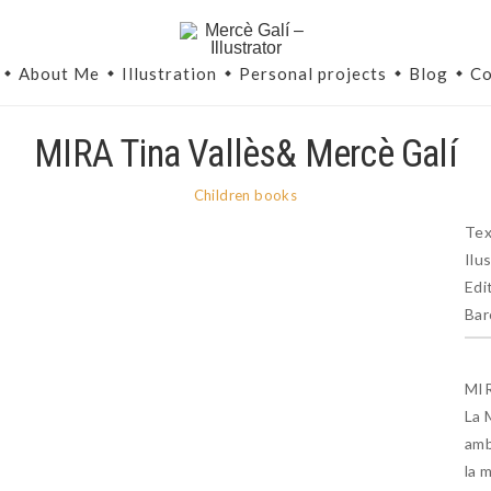
About Me
Illustration
Personal projects
Blog
Co
MIRA Tina Vallès& Mercè Galí
Children books
Tex
Ilu
Edi
Bar
MI
La 
amb
la 