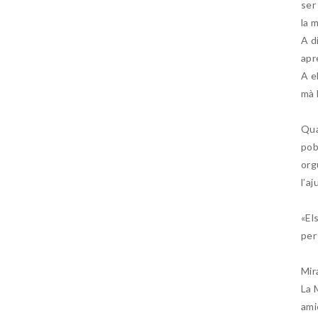
ser
la 
A d
apr
A el
mà 
Qua
pob
orgu
l’a
«El
per
Mir
La 
ami