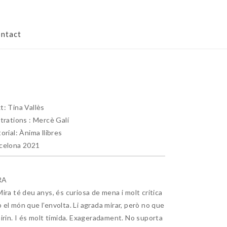
ntact
t: Tina Vallès
strations : Mercè Galí
torial: Ànima llibres
celona 2021
RA
Mira té deu anys, és curiosa de mena i molt crítica
 el món que l’envolta. Li agrada mirar, però no que
mirin. I és molt tímida. Exageradament. No suporta