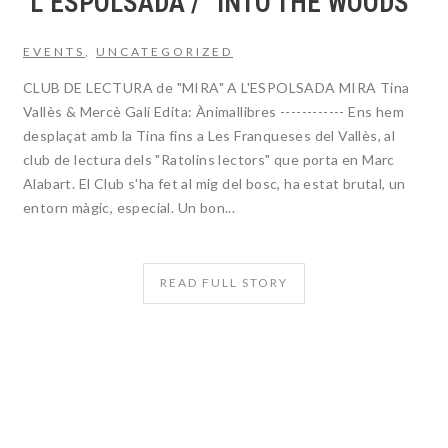
L’ESPOLSADA / “INTO THE WOODS”
EVENTS
,
UNCATEGORIZED
CLUB DE LECTURA de "MIRA" A L'ESPOLSADA MIRA Tina
Vallès & Mercè Galí Edita: Ànimallibres ------------ Ens hem
desplaçat amb la Tina fins a Les Franqueses del Vallès, al
club de lectura dels "Ratolins lectors" que porta en Marc
Alabart. El Club s'ha fet al mig del bosc, ha estat brutal, un
entorn màgic, especial. Un bon...
READ FULL STORY