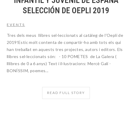
INFANTIL Y JUVENIL DE ESPAÑA
SELECCIÓN DE OEPLI 2019
EVENTS
Tres dels meus llibres sel·leccionats al catàleg de l'Oepli de
2019!Estic molt contenta de compartir-ho amb tots els qui
han treballat en aquests tres projectes, autors i editors. Els
llibres sel·leccionats són: - 10 POMETES de La Galera (
lllibres de 0 a 6 anys) Text i il·lustracions: Mercè Galí -
BONÍSSIM, poemes...
READ FULL STORY