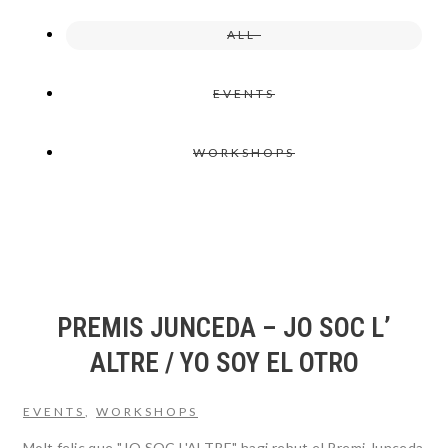
ALL
EVENTS
WORKSHOPS
PREMIS JUNCEDA – JO SOC L’
ALTRE / YO SOY EL OTRO
EVENTS
,
WORKSHOPS
Molt feliç que "JO SOC L'ALTRE" hagi rebut el Premi Junceda