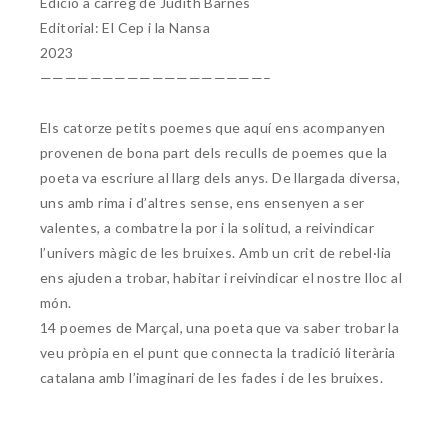
Edició a càrreg de Judith Barnés
Editorial: El Cep i la Nansa
2023
——————————————————–
Els catorze petits poemes que aquí ens acompanyen
provenen de bona part dels reculls de poemes que la
poeta va escriure al llarg dels anys. De llargada diversa,
uns amb rima i d’altres sense, ens ensenyen a ser
valentes, a combatre la por i la solitud, a reivindicar
l’univers màgic de les bruixes. Amb un crit de rebel·lia
ens ajuden a trobar, habitar i reivindicar el nostre lloc al
món.
14 poemes de Marçal, una poeta que va saber trobar la
veu pròpia en el punt que connecta la tradició literària
catalana amb l’imaginari de les fades i de les bruixes.