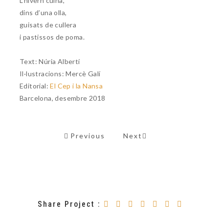
L’hivern cuina,
dins d’una olla,
guisats de cullera
i pastissos de poma.
Text: Núria Albertí
Il·lustracions: Mercè Galí
Editorial:
El Cep i la Nansa
Barcelona, desembre 2018
Previous
Next
Share Project :