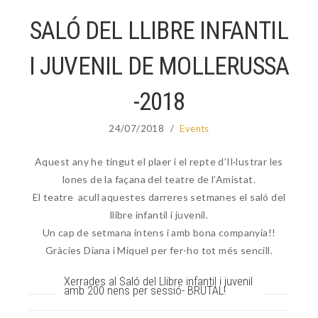
SALÓ DEL LLIBRE INFANTIL
I JUVENIL DE MOLLERUSSA
-2018
24/07/2018
/
Events
Aquest any he tingut el plaer i el repte d’Il·lustrar les
lones de la façana del teatre de l’Amistat.
El teatre acull aquestes darreres setmanes el saló del
llibre infantil i juvenil.
Un cap de setmana intens i amb bona companyia!!
Gràcies Diana i Miquel per fer-ho tot més sencill.
Xerrades al Saló del Llibre infantil i juvenil
amb 200 nens per sessió- BRUTAL!